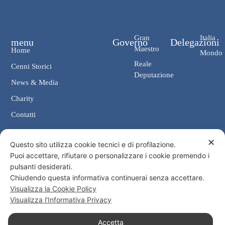
Gran
Italia
menu
Governo
Delegazioni
Maestro
Home
Mondo
Reale
Cenni Storici
Deputazione
News & Media
Charity
Contatti
✕
Contatti
Questo sito utilizza cookie tecnici e di profilazione.
Puoi accettare, rifiutare o personalizzare i cookie premendo i
Cancelleria: Via Giosuè Carducci, 4 00187 Roma
pulsanti desiderati.
eMail: cancelleria@ordine-costantiniano.it
Chiudendo questa informativa continuerai senza accettare.
Tel. +39 06 47.41.190 +39 06 48.19.401
Visualizza la Cookie Policy
Social
Visualizza l'Informativa Privacy
Accetta