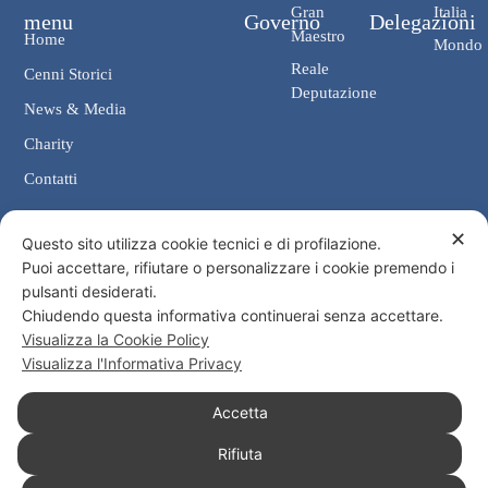
Gran
Italia
menu
Governo
Delegazioni
Maestro
Home
Mondo
Reale
Cenni Storici
Deputazione
News & Media
Charity
Contatti
✕
Contatti
Questo sito utilizza cookie tecnici e di profilazione.
Puoi accettare, rifiutare o personalizzare i cookie premendo i
Cancelleria: Via Giosuè Carducci, 4 00187 Roma
pulsanti desiderati.
eMail: cancelleria@ordine-costantiniano.it
Chiudendo questa informativa continuerai senza accettare.
Tel. +39 06 47.41.190 +39 06 48.19.401
Visualizza la Cookie Policy
Social
Visualizza l'Informativa Privacy
Accetta
Rifiuta
© 2026 Sacro Militare Ordine Costantiniano di San Giorgio