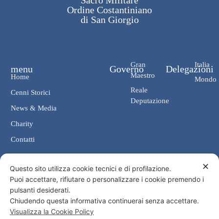
Sacro Militare
Ordine Costantiniano
di San Giorgio
Gran
Italia
menu
Governo
Delegazioni
Maestro
Home
Mondo
Reale
Cenni Storici
Deputazione
News & Media
Charity
Contatti
✕
Contatti
Questo sito utilizza cookie tecnici e di profilazione.
Puoi accettare, rifiutare o personalizzare i cookie premendo i
Cancelleria: Via Giosuè Carducci, 4 00187 Roma
pulsanti desiderati.
eMail: cancelleria@ordine-costantiniano.it
Chiudendo questa informativa continuerai senza accettare.
Tel. +39 06 47.41.190 +39 06 48.19.401
Visualizza la Cookie Policy