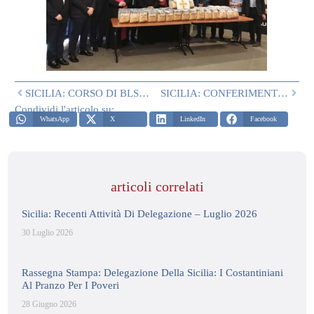
SICILIA: CORSO DI BLSD ALLA SCUOLA CALCIO ASD NEVIERA A PALERMO
SICILIA: CONFERIMENTO DELLA MEDAGLIA D’ORO ALL’ISTITUTO COLLEREALE DI MESSINA
Condividi l'articolo su:
WhatsApp
X
LinkedIn
Facebook
articoli correlati
Sicilia: Recenti Attività Di Delegazione – Luglio 2026
30 Luglio 2026
Rassegna Stampa: Delegazione Della Sicilia: I Costantiniani
Al Pranzo Per I Poveri
28 Giugno 2026