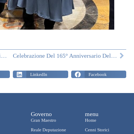
Sicilia: Attività Di Delegazione Gennaio/febbraio 2026
Celebrazione Del 165° Anniversario Della Fine Dell’Assedio Di Gaeta Del 1860-61
LinkedIn
Facebook
Governo
menu
Gran Maestro
Home
Reale Deputazione
Cenni Storici