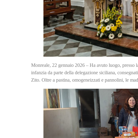
Monreale, 22 gennaio 2026 – Ha avuto luogo, presso la 
infanzia da parte della delegazione siciliana, consegn
Zito. Oltre a pastina, omogeneizzati e pannolini, le mad