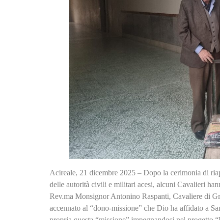
Acireale, 21 dicembre 2025 – Dopo la cerimonia di riap
delle autorità civili e militari acesi, alcuni Cavalieri h
Rev.ma Monsignor Antonino Raspanti, Cavaliere di Gran
accennato al “dono-missione” che Dio ha affidato a San
propria questa “missione” impegnandosi nel progetto “B