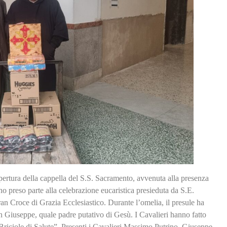
ertura della cappella del S.S. Sacramento, avvenuta alla presenza
anno preso parte alla celebrazione eucaristica presieduta da S.E.
 Croce di Grazia Ecclesiastico. Durante l’omelia, il presule ha
 Giuseppe, quale padre putativo di Gesù. I Cavalieri hanno fatto
riciole di Salute”. Presenti i Cavalieri Massimo Putrino, Giuseppe