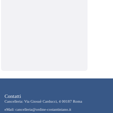
Contatti
Cancelleria: Via Giosuè Carducci, 4 00187 Roma
eMail: cancelleria@ordine-costantiniano.it