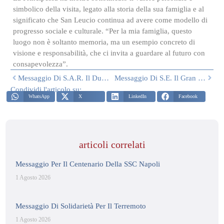
simbolico della visita, legato alla storia della sua famiglia e al
significato che San Leucio continua ad avere come modello di
progresso sociale e culturale. “Per la mia famiglia, questo
luogo non è soltanto memoria, ma un esempio concreto di
visione e responsabilità, che ci invita a guardare al futuro con
consapevolezza”.
Messaggio Di S.A.R. Il Duca Di Castro In Occasione Della Domenica Delle Palme
Messaggio Di S.E. Il Gran Priore In Occasione Della Pasqua
Condividi l'articolo su:
WhatsApp
X
LinkedIn
Facebook
articoli correlati
Messaggio Per Il Centenario Della SSC Napoli
1 Agosto 2026
Messaggio Di Solidarietà Per Il Terremoto
1 Agosto 2026