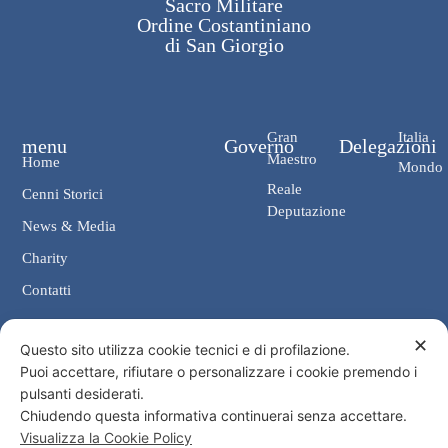
Sacro Militare
Ordine Costantiniano
di San Giorgio
Gran
Italia
menu
Governo
Delegazioni
Maestro
Home
Mondo
Reale
Cenni Storici
Deputazione
News & Media
Charity
Contatti
✕
Contatti
Questo sito utilizza cookie tecnici e di profilazione.
Puoi accettare, rifiutare o personalizzare i cookie premendo i
Cancelleria: Via Giosuè Carducci, 4 00187 Roma
pulsanti desiderati.
eMail: cancelleria@ordine-costantiniano.it
Chiudendo questa informativa continuerai senza accettare.
Tel. +39 06 47.41.190 +39 06 48.19.401
Visualizza la Cookie Policy