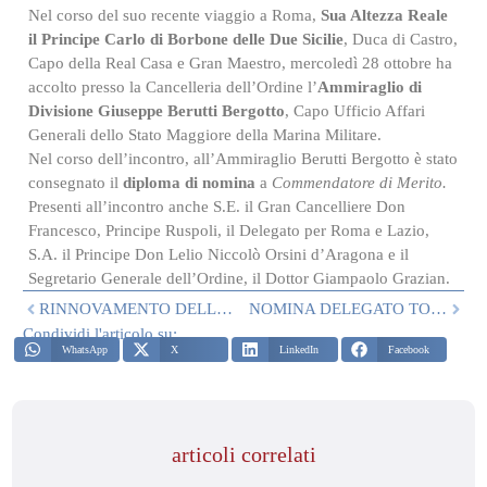
Nel corso del suo recente viaggio a Roma,
Sua Altezza Reale
il Principe Carlo di Borbone delle Due Sicilie
, Duca di Castro,
Capo della Real Casa e Gran Maestro, mercoledì 28 ottobre ha
accolto presso la Cancelleria dell’Ordine l’
Ammiraglio di
Divisione Giuseppe Berutti Bergotto
, Capo Ufficio Affari
Generali dello Stato Maggiore della Marina Militare.
Nel corso dell’incontro, all’Ammiraglio Berutti Bergotto è stato
consegnato il
diploma di nomina
a
Commendatore di Merito.
Presenti all’incontro anche S.E. il Gran Cancelliere Don
Francesco, Principe Ruspoli, il Delegato per Roma e Lazio,
S.A. il Principe Don Lelio Niccolò Orsini d’Aragona e il
Segretario Generale dell’Ordine, il Dottor Giampaolo Grazian.
RINNOVAMENTO DELLO STATUS CONSULTIVO DELL’ORDINE PRESSO L’ECOSOC
NOMINA DELEGATO TOSCANA
Condividi l'articolo su:
WhatsApp
X
LinkedIn
Facebook
articoli correlati