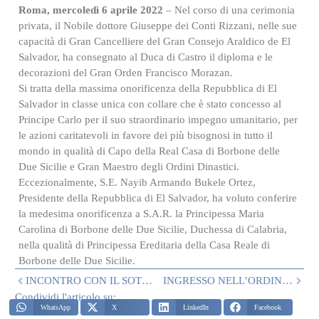
Roma, mercoledì 6 aprile 2022
– Nel corso di una cerimonia
privata, il Nobile dottore Giuseppe dei Conti Rizzani, nelle sue
capacità di Gran Cancelliere del Gran Consejo Araldico de El
Salvador, ha consegnato al Duca di Castro il diploma e le
decorazioni del Gran Orden Francisco Morazan.
Si tratta della massima onorificenza della Repubblica di El
Salvador in classe unica con collare che è stato concesso al
Principe Carlo per il suo straordinario impegno umanitario, per
le azioni caritatevoli in favore dei più bisognosi in tutto il
mondo in qualità di Capo della Real Casa di Borbone delle
Due Sicilie e Gran Maestro degli Ordini Dinastici.
Eccezionalmente, S.E. Nayib Armando Bukele Ortez,
Presidente della Repubblica di El Salvador, ha voluto conferire
la medesima onorificenza a S.A.R. la Principessa Maria
Carolina di Borbone delle Due Sicilie, Duchessa di Calabria,
nella qualità di Principessa Ereditaria della Casa Reale di
Borbone delle Due Sicilie.
INCONTRO CON IL SOTTOCAPO DI STATO MAGGIORE DELLA MARINA
INGRESSO NELL’ORDINE DEL GENERALE FRANCESCO PAOLO FIGLIUOLO
Condividi l'articolo su:
WhatsApp
X
LinkedIn
Facebook