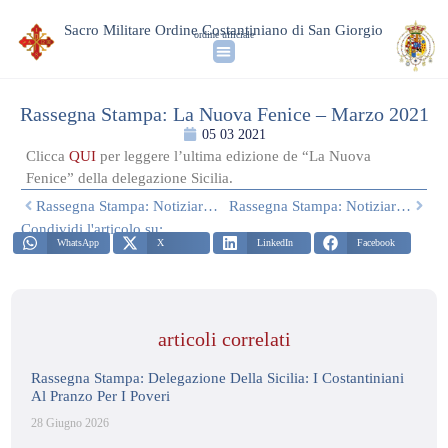
Sacro Militare Ordine Costantiniano di San Giorgio
ordine ufficiale
Rassegna Stampa: La Nuova Fenice – Marzo 2021
05 03 2021
Clicca
QUI
per leggere l’ultima edizione de “La Nuova
Fenice” della delegazione Sicilia.
Rassegna Stampa: Notiziario Delegazione Calabria – Marzo 2021
Rassegna Stampa: Notiziario Costantiniano Delegazione Lombardia – Gennaio/Febbraio 2021
Condividi l'articolo su:
WhatsApp
X
LinkedIn
Facebook
articoli correlati
Rassegna Stampa: Delegazione Della Sicilia: I Costantiniani
Al Pranzo Per I Poveri
28 Giugno 2026