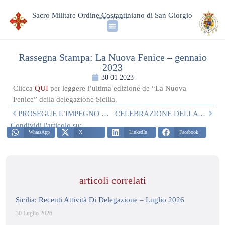
Sacro Militare Ordine Costantiniano di San Giorgio
ordine ufficiale
Rassegna Stampa: La Nuova Fenice – gennaio
2023
30 01 2023
Clicca
QUI
per leggere l’ultima edizione de “La Nuova
Fenice” della delegazione Sicilia.
PROSEGUE L’IMPEGNO DELLA DELEGAZIONE SICILIA
CELEBRAZIONE DELLA RICORRENZA DEI CENTO ANNI DALLA MORTE DI SANTA MARIA DI GESÙ SANTOCANALE
Condividi l'articolo su:
WhatsApp
X
LinkedIn
Facebook
articoli correlati
Sicilia: Recenti Attività Di Delegazione – Luglio 2026
30 Luglio 2026