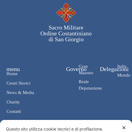
Sacro Militare
Ordine Costantiniano
di San Giorgio
Gran
Italia
menu
Governo
Delegazioni
Maestro
Home
Mondo
Reale
Cenni Storici
Deputazione
News & Media
Charity
Contatti
✕
Contatti
Questo sito utilizza cookie tecnici e di profilazione.