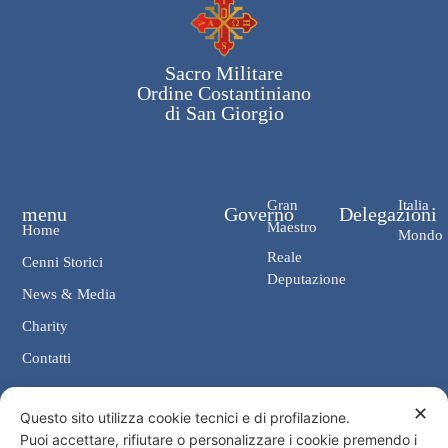
Sacro Militare
Ordine Costantiniano
di San Giorgio
Gran
Italia
menu
Governo
Delegazioni
Maestro
Home
Mondo
Reale
Cenni Storici
Deputazione
News & Media
Charity
Contatti
✕
Contatti
Questo sito utilizza cookie tecnici e di profilazione.
Puoi accettare, rifiutare o personalizzare i cookie premendo i
Cancelleria: Via Giosuè Carducci, 4 00187 Roma