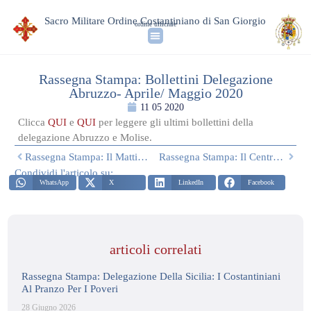
Sacro Militare Ordine Costantiniano di San Giorgio
ordine ufficiale
Rassegna Stampa: Bollettini Delegazione
Abruzzo- Aprile/ Maggio 2020
11 05 2020
Clicca
QUI
e
QUI
per leggere gli ultimi bollettini della
delegazione Abruzzo e Molise.
Rassegna Stampa: Il Mattino – 10 Maggio 2020
Rassegna Stampa: Il Centro – 8 Maggio 2020
Condividi l'articolo su:
WhatsApp
X
LinkedIn
Facebook
articoli correlati
Rassegna Stampa: Delegazione Della Sicilia: I Costantiniani
Al Pranzo Per I Poveri
28 Giugno 2026