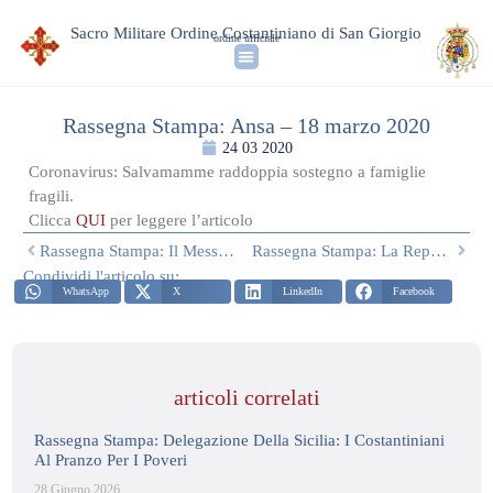
Sacro Militare Ordine Costantiniano di San Giorgio
ordine ufficiale
Rassegna Stampa: Ansa – 18 marzo 2020
24 03 2020
Coronavirus: Salvamamme raddoppia sostegno a famiglie
fragili.
Clicca
QUI
per leggere l’articolo
Rassegna Stampa: Il Messaggero: 19 Marzo 2020
Rassegna Stampa: La Repubblica – 18 Marzo 2020
Condividi l'articolo su:
WhatsApp
X
LinkedIn
Facebook
articoli correlati
Rassegna Stampa: Delegazione Della Sicilia: I Costantiniani
Al Pranzo Per I Poveri
28 Giugno 2026