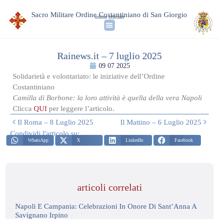
Sacro Militare Ordine Costantiniano di San Giorgio
ordine ufficiale
Rainews.it – 7 luglio 2025
09 07 2025
Solidarietà e volontariato: le iniziative dell’Ordine
Costantiniano
Camilla di Borbone: la loro attività è quella della vera Napoli
Clicca
QUI
per leggere l’articolo.
Il Roma – 8 Luglio 2025
Il Mattino – 6 Luglio 2025
Condividi l'articolo su:
WhatsApp
X
LinkedIn
Facebook
articoli correlati
Napoli E Campania: Celebrazioni In Onore Di Sant’Anna A
Savignano Irpino