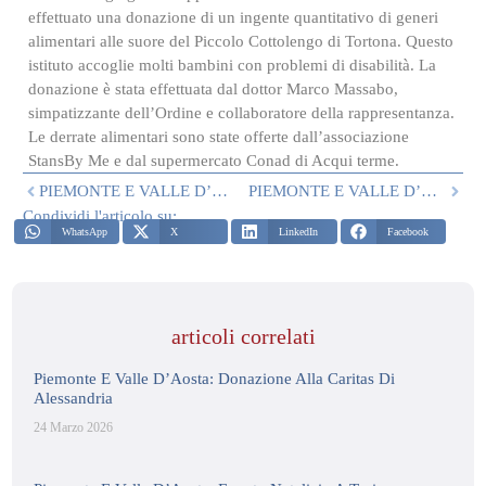
effettuato una donazione di un ingente quantitativo di generi
alimentari alle suore del Piccolo Cottolengo di Tortona. Questo
istituto accoglie molti bambini con problemi di disabilità. La
donazione è stata effettuata dal dottor Marco Massabo,
simpatizzante dell’Ordine e collaboratore della rappresentanza.
Le derrate alimentari sono state offerte dall’associazione
StansBy Me e dal supermercato Conad di Acqui terme.
PIEMONTE E VALLE D’AOSTA: LE DONAZIONI DI MAGGIO
PIEMONTE E VALLE D’AOSTA: CERIMONIA DI INVESTITURA DEL 25 GIUGNO 2021
Condividi l'articolo su:
WhatsApp
X
LinkedIn
Facebook
articoli correlati
Piemonte E Valle D’Aosta: Donazione Alla Caritas Di
Alessandria
24 Marzo 2026