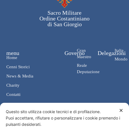
Sacro Militare
Ordine Costantiniano
di San Giorgio
Gran
Italia
menu
Governo
Delegazioni
Maestro
Home
Mondo
Reale
Cenni Storici
Deputazione
News & Media
Charity
Contatti
✕
Contatti
Questo sito utilizza cookie tecnici e di profilazione.
Puoi accettare, rifiutare o personalizzare i cookie premendo i
Cancelleria: Via Giosuè Carducci, 4 00187 Roma
pulsanti desiderati.
eMail: cancelleria@ordine-costantiniano.it