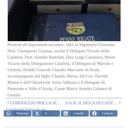
Presenti all’importante incontro, oltre al Segretario Generale,
Dott. Giampaolo Grazian, anche il Delegato Vicario della
Calabria, Dott. Aurelio Badolati, Don Luigi Cannizzo, Priore
Vicario della Delegazione Calabria, il Delegato di Marche e
Umbria, Nobile Console Claudio Marciano di Scala,
accompagnato dal figlio Claudio Maria, dal Cav. Davide
Marini e dall’Onorevole Vania Valbusa e il Delegato di
Piemonte e Valle d’Aosta, Conte Marco Aurelio Galateri di
Genola.
CORDOGLIO PER LA SCOMPARSA DEL LUOGOTENENTE DI GRAN MAESTRO DELL’ORDINE DI MALTA
S.A.R. IL DUCA DI CASTRO ESPRIME LA PROPRIE FELICITAZIONI A FRA’ JOHN. T DUNLAP, NOMINATO LUOGOTENENTE DI GRAN MAESTRO DEL SOVRANO ORDINE DI MALTA
Condividi l'articolo su:
WhatsApp
X
LinkedIn
Facebook