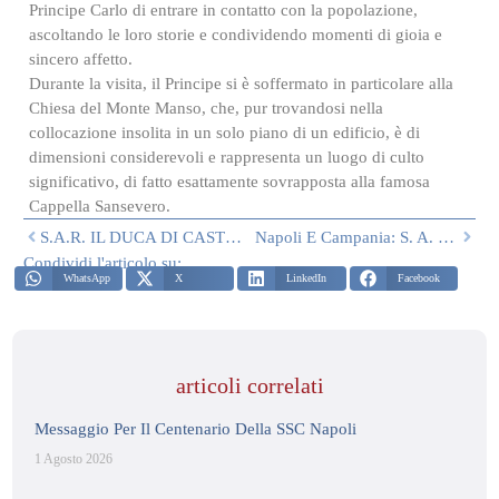
Principe Carlo di entrare in contatto con la popolazione,
ascoltando le loro storie e condividendo momenti di gioia e
sincero affetto.
Durante la visita, il Principe si è soffermato in particolare alla
Chiesa del Monte Manso, che, pur trovandosi nella
collocazione insolita in un solo piano di un edificio, è di
dimensioni considerevoli e rappresenta un luogo di culto
significativo, di fatto esattamente sovrapposta alla famosa
Cappella Sansevero.
S.A.R. IL DUCA DI CASTRO SCENDE IN CAMPO A FIANCO DEL PRESIDENTE DEL NAPOLI DE LAURENTIIS
Napoli E Campania: S. A. R. Il Principe Carlo Di Borbone Delle Due Sicilie In Visita All’Archivio Di Stato
Condividi l'articolo su:
WhatsApp
X
LinkedIn
Facebook
articoli correlati
Messaggio Per Il Centenario Della SSC Napoli
1 Agosto 2026