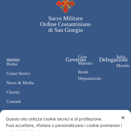
Sacro Militare
Ordine Costantiniano
di San Giorgio
Gran
Italia
menu
Governo
Delegazioni
Maestro
Home
Mondo
Reale
Cenni Storici
Deputazione
News & Media
Charity
Contatti
✕
Contatti
Questo sito utilizza cookie tecnici e di profilazione.
Puoi accettare, rifiutare o personalizzare i cookie premendo i
Cancelleria: Via Giosuè Carducci, 4 00187 Roma