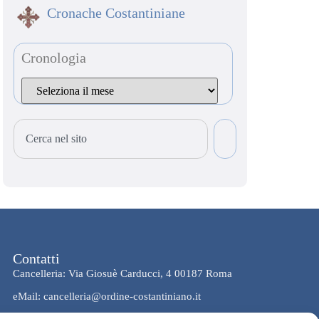
Cronache Costantiniane
Cronologia
Contatti
Cancelleria: Via Giosuè Carducci, 4 00187 Roma
eMail: cancelleria@ordine-costantiniano.it