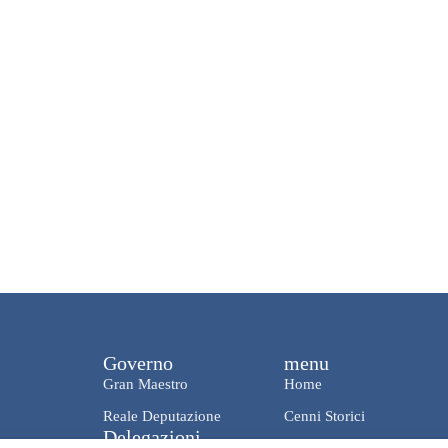
Governo
menu
Gran Maestro
Home
Reale Deputazione
Cenni Storici
Delegazioni