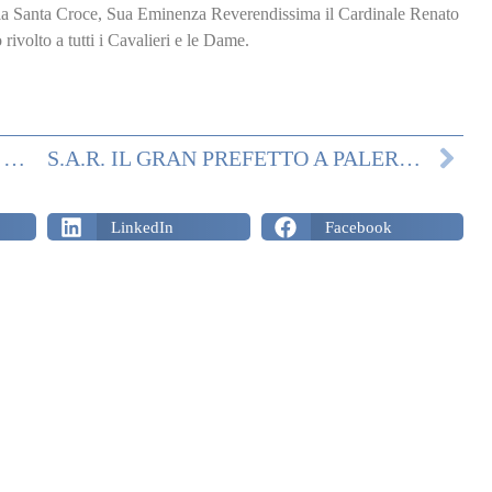
ella Santa Croce, Sua Eminenza Reverendissima il Cardinale Renato
ivolto a tutti i Cavalieri e le Dame.
DONAZIONI PATROCINATE DALLA REAL CASA E ORDINE COSTANTINIANO: ESERCITO ITALIANO, CONSEGNA MATERIALE IN LIBANO
S.A.R. IL GRAN PREFETTO A PALERMO
LinkedIn
Facebook