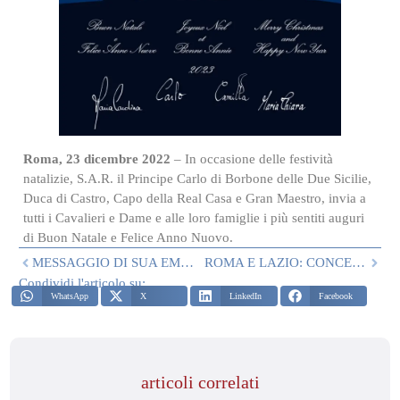
Roma, 23 dicembre 2022
– In occasione delle festività
natalizie, S.A.R. il Principe Carlo di Borbone delle Due Sicilie,
Duca di Castro, Capo della Real Casa e Gran Maestro, invia a
tutti i Cavalieri e Dame e alle loro famiglie i più sentiti auguri
di Buon Natale e Felice Anno Nuovo.
MESSAGGIO DI SUA EMINENZA IL GRAN PRIORE PER IL SANTO NATALE 2022
ROMA E LAZIO: CONCERTO PER IL SANTO NATALE 2022
Condividi l'articolo su:
WhatsApp
X
LinkedIn
Facebook
articoli correlati