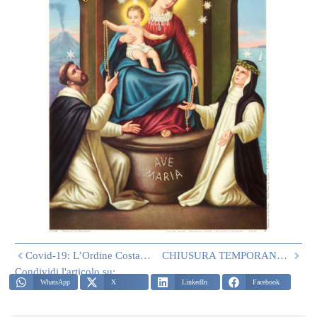
Covid-19: L’Ordine Costantiniano Charity Dona Una Fornitura Di Mascherine E Un Contributo Alla ASL 2 Abruzzo Per I Dispositivi Di Protezione Individuale Delle Unità Speciali
CHIUSURA TEMPORANEA DEGLI UFFICI DELLA CANCELLERIA
Condividi l'articolo su:
WhatsApp
X
LinkedIn
Facebook