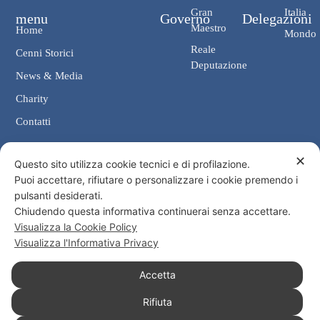
Gran
Italia
menu
Governo
Delegazioni
Maestro
Home
Mondo
Reale
Cenni Storici
Deputazione
News & Media
Charity
Contatti
✕
Contatti
Questo sito utilizza cookie tecnici e di profilazione.
Puoi accettare, rifiutare o personalizzare i cookie premendo i
Cancelleria: Via Giosuè Carducci, 4 00187 Roma
pulsanti desiderati.
eMail: cancelleria@ordine-costantiniano.it
Chiudendo questa informativa continuerai senza accettare.
Tel. +39 06 47.41.190 +39 06 48.19.401
Visualizza la Cookie Policy
Social
Visualizza l'Informativa Privacy
Accetta
Rifiuta