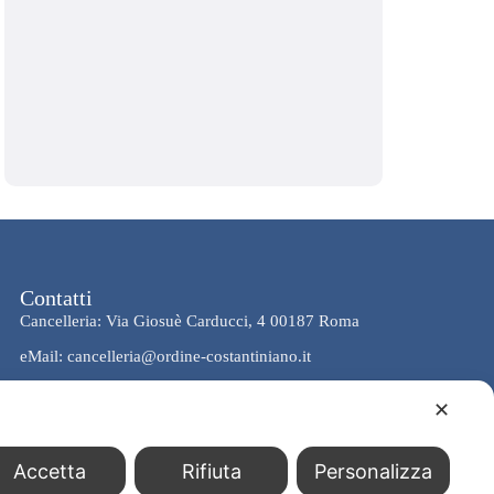
Contatti
Cancelleria: Via Giosuè Carducci, 4 00187 Roma
eMail: cancelleria@ordine-costantiniano.it
Tel. +39 06 47.41.190 +39 06 48.19.401
✕
Social
Accetta
Rifiuta
Personalizza