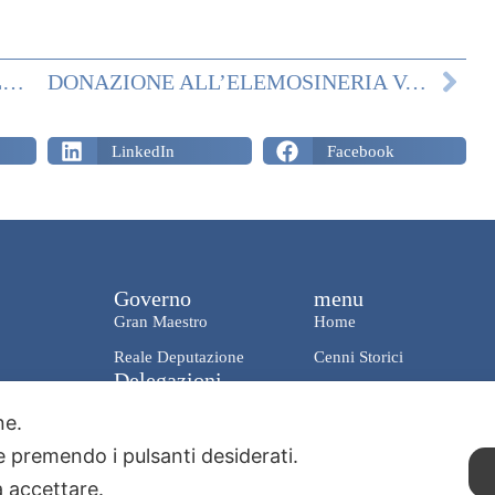
MESSAGGIO DI CORDOGLIO PER LA SCOMPARSA DI S.E. IL PRINCIPE SFORZA MARESCOTTO RUSPOLI
DONAZIONE ALL’ELEMOSINERIA VATICANA DEL 26 OTTOBRE
LinkedIn
Facebook
Governo
menu
Gran Maestro
Home
Reale Deputazione
Cenni Storici
Delegazioni
News & Media
Italia
one.
Charity
Mondo
ie premendo i pulsanti desiderati.
Contatti
a accettare.