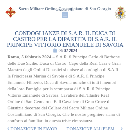
Sacro Militare Ordine Costantiniano di San Giorgio
ordine ufficiale
CONDOGLIANZE DI S.A.R. IL DUCA DI
CASTRO PER LA DIPARTITA DI S.A.R. IL
PRINCIPE VITTORIO EMANUELE DI SAVOIA
06 02 2024
Roma, 5 febbraio 2024
– S.A.R. il Principe Carlo di Borbone
delle Due Sicilie, Duca di Castro, Capo della Real Casa e Gran
Maestro degli Ordini Dinastici si unisce al cordoglio di S.A.R.
la Principessa Marina di Savoia e di S.A.R. il Principe
Emanuele Filiberto, Duca di Savoia nonché di tutti i membri
della loro Famiglia per la scomparsa di S.A.R. il Principe
Vittorio Emanuele di Savoia, Cavaliere dell’Illustre Real
Ordine di San Gennaro e Balì Cavaliere di Gran Croce di
Giustizia decorato del Collare del Sacro Militare Ordine
Costantiniano di San Giorgio. Che le nostre preghiere siano di
conforto ai familiari in questa triste circostanza.
DONAZIONE IN FAVORE DI SMILE HOUSE FONDAZIONE ETS
DONAZIONE ALL’ELEMOSINERIA APOSTOLICA IN VISTA DEL GENETLIACO DI S.A.R. IL GRAN MAESTRO