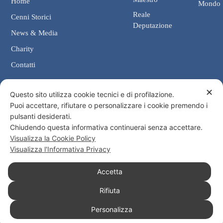
Home
Mondo
Reale
Cenni Storici
Deputazione
News & Media
Charity
Contatti
✕
Contatti
Questo sito utilizza cookie tecnici e di profilazione.
Puoi accettare, rifiutare o personalizzare i cookie premendo i
Cancelleria: Via Giosuè Carducci, 4 00187 Roma
pulsanti desiderati.
eMail: cancelleria@ordine-costantiniano.it
Chiudendo questa informativa continuerai senza accettare.
Tel. +39 06 47.41.190 +39 06 48.19.401
Visualizza la Cookie Policy
Social
Visualizza l'Informativa Privacy
Accetta
Rifiuta
© 2026 Sacro Militare Ordine Costantiniano di San Giorgio
Personalizza
Informativa Privacy
Informativa Cookies
Consenso