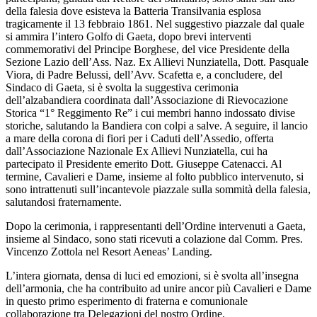
della falesia dove esisteva la Batteria Transilvania esplosa
tragicamente il 13 febbraio 1861. Nel suggestivo piazzale dal quale
si ammira l’intero Golfo di Gaeta, dopo brevi interventi
commemorativi del Principe Borghese, del vice Presidente della
Sezione Lazio dell’Ass. Naz. Ex Allievi Nunziatella, Dott. Pasquale
Viora, di Padre Belussi, dell’Avv. Scafetta e, a concludere, del
Sindaco di Gaeta, si è svolta la suggestiva cerimonia
dell’alzabandiera coordinata dall’Associazione di Rievocazione
Storica “1° Reggimento Re” i cui membri hanno indossato divise
storiche, salutando la Bandiera con colpi a salve. A seguire, il lancio
a mare della corona di fiori per i Caduti dell’Assedio, offerta
dall’Associazione Nazionale Ex Allievi Nunziatella, cui ha
partecipato il Presidente emerito Dott. Giuseppe Catenacci. Al
termine, Cavalieri e Dame, insieme al folto pubblico intervenuto, si
sono intrattenuti sull’incantevole piazzale sulla sommità della falesia,
salutandosi fraternamente.
Dopo la cerimonia, i rappresentanti dell’Ordine intervenuti a Gaeta,
insieme al Sindaco, sono stati ricevuti a colazione dal Comm. Pres.
Vincenzo Zottola nel Resort Aeneas’ Landing.
L’intera giornata, densa di luci ed emozioni, si è svolta all’insegna
dell’armonia, che ha contribuito ad unire ancor più Cavalieri e Dame
in questo primo esperimento di fraterna e comunionale
collaborazione tra Delegazioni del nostro Ordine.