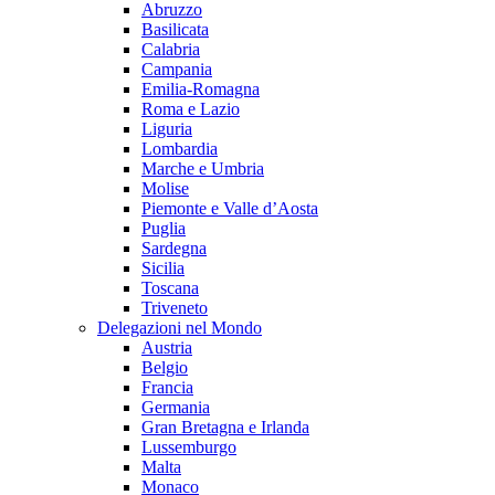
Abruzzo
Basilicata
Calabria
Campania
Emilia-Romagna
Roma e Lazio
Liguria
Lombardia
Marche e Umbria
Molise
Piemonte e Valle d’Aosta
Puglia
Sardegna
Sicilia
Toscana
Triveneto
Delegazioni nel Mondo
Austria
Belgio
Francia
Germania
Gran Bretagna e Irlanda
Lussemburgo
Malta
Monaco