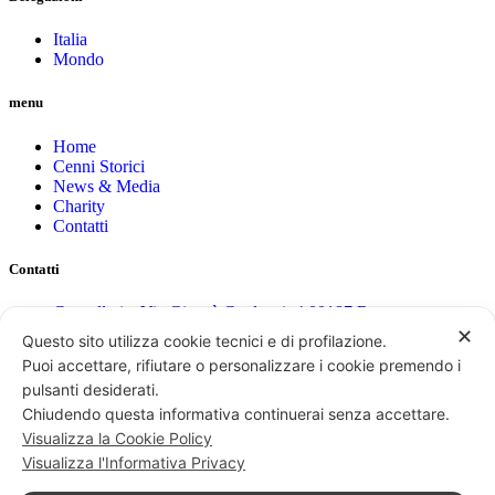
Italia
Mondo
menu
Home
Cenni Storici
News & Media
Charity
Contatti
Contatti
Cancelleria: Via Giosuè Carducci, 4 00187 Roma
eMail: cancelleria@ordine-costantiniano.it
✕
Questo sito utilizza cookie tecnici e di profilazione.
Tel. +39 06 47.41.190 +39 06 48.19.401
Puoi accettare, rifiutare o personalizzare i cookie premendo i
pulsanti desiderati.
Social
Chiudendo questa informativa continuerai senza accettare.
Visualizza la Cookie Policy
acebook-
Instagram
Youtube
Visualizza l'Informativa Privacy
f