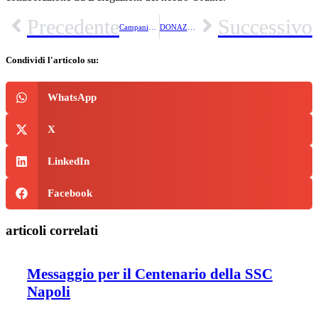
Precedente
Successivo
Campania: Presentazione Del Libro “Le Borboniche” Di Gigi Di Fiore
DONAZIONE IN OCCASIONE DEL 62ESIMO GENETLIACO DI S.A.R. IL GRAN MAESTRO
Condividi l'articolo su:
WhatsApp
X
LinkedIn
Facebook
articoli correlati
Messaggio per il Centenario della SSC
Napoli