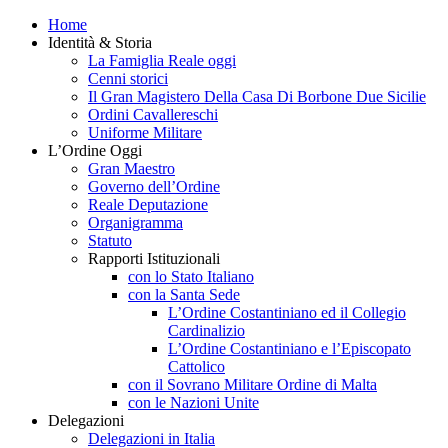
Home
Identità & Storia
La Famiglia Reale oggi
Cenni storici
Il Gran Magistero Della Casa Di Borbone Due Sicilie
Ordini Cavallereschi
Uniforme Militare
L’Ordine Oggi
Gran Maestro
Governo dell’Ordine
Reale Deputazione
Organigramma
Statuto
Rapporti Istituzionali
con lo Stato Italiano
con la Santa Sede
L’Ordine Costantiniano ed il Collegio
Cardinalizio
L’Ordine Costantiniano e l’Episcopato
Cattolico
con il Sovrano Militare Ordine di Malta
con le Nazioni Unite
Delegazioni
Delegazioni in Italia