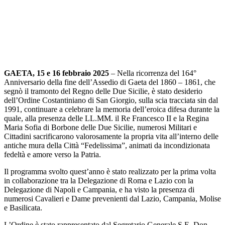
GAETA, 15 e 16 febbraio 2025
– Nella ricorrenza del 164°
Anniversario della fine dell’Assedio di Gaeta del 1860 – 1861, che
segnò il tramonto del Regno delle Due Sicilie, è stato desiderio
dell’Ordine Costantiniano di San Giorgio, sulla scia tracciata sin dal
1991, continuare a celebrare la memoria dell’eroica difesa durante la
quale, alla presenza delle LL.MM. il Re Francesco II e la Regina
Maria Sofia di Borbone delle Due Sicilie, numerosi Militari e
Cittadini sacrificarono valorosamente la propria vita all’interno delle
antiche mura della Città “Fedelissima”, animati da incondizionata
fedeltà e amore verso la Patria.
Il programma svolto quest’anno è stato realizzato per la prima volta
in collaborazione tra la Delegazione di Roma e Lazio con la
Delegazione di Napoli e Campania, e ha visto la presenza di
numerosi Cavalieri e Dame prevenienti dal Lazio, Campania, Molise
e Basilicata.
L’Ordine è stato rappresentato dal Segretario Generale S.E. Don