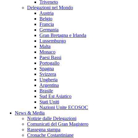
Triveneto
Delegazioni nel Mondo
Austria
Belgio
Francia
Germania
Gran Bretagna e Irlanda
Lussemburgo
Malta
Monaco
Paesi Bassi
Portogallo
Spagna
Svizzera
Ungheria
Argentina
Brasile
Sud Est Asiatico
Stati Uniti
Nazioni Unite ECOSOC
News & Media
Notizie dalle Delegazioni
Comunicati del Gran Magistero
Rassegna stampa
Cronache Costantiniane