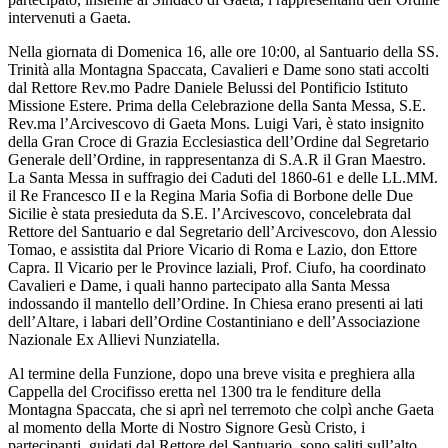
intervenuti a Gaeta.
Nella giornata di Domenica 16, alle ore 10:00, al Santuario della SS.
Trinità alla Montagna Spaccata, Cavalieri e Dame sono stati accolti
dal Rettore Rev.mo Padre Daniele Belussi del Pontificio Istituto
Missione Estere. Prima della Celebrazione della Santa Messa, S.E.
Rev.ma l’Arcivescovo di Gaeta Mons. Luigi Vari, è stato insignito
della Gran Croce di Grazia Ecclesiastica dell’Ordine dal Segretario
Generale dell’Ordine, in rappresentanza di S.A.R il Gran Maestro.
La Santa Messa in suffragio dei Caduti del 1860-61 e delle LL.MM.
il Re Francesco II e la Regina Maria Sofia di Borbone delle Due
Sicilie è stata presieduta da S.E. l’Arcivescovo, concelebrata dal
Rettore del Santuario e dal Segretario dell’Arcivescovo, don Alessio
Tomao, e assistita dal Priore Vicario di Roma e Lazio, don Ettore
Capra. Il Vicario per le Province laziali, Prof. Ciufo, ha coordinato
Cavalieri e Dame, i quali hanno partecipato alla Santa Messa
indossando il mantello dell’Ordine. In Chiesa erano presenti ai lati
dell’Altare, i labari dell’Ordine Costantiniano e dell’Associazione
Nazionale Ex Allievi Nunziatella.
Al termine della Funzione, dopo una breve visita e preghiera alla
Cappella del Crocifisso eretta nel 1300 tra le fenditure della
Montagna Spaccata, che si aprì nel terremoto che colpì anche Gaeta
al momento della Morte di Nostro Signore Gesù Cristo, i
partecipanti, guidati dal Rettore del Santuario, sono saliti sull’alto