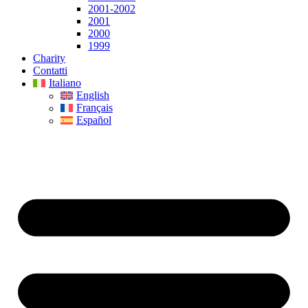
2001-2002
2001
2000
1999
Charity
Contatti
Italiano
English
Français
Español