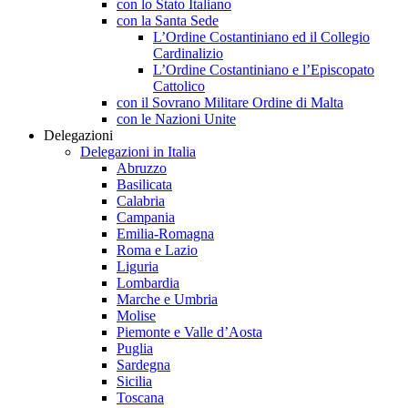
con lo Stato Italiano
con la Santa Sede
L’Ordine Costantiniano ed il Collegio
Cardinalizio
L’Ordine Costantiniano e l’Episcopato
Cattolico
con il Sovrano Militare Ordine di Malta
con le Nazioni Unite
Delegazioni
Delegazioni in Italia
Abruzzo
Basilicata
Calabria
Campania
Emilia-Romagna
Roma e Lazio
Liguria
Lombardia
Marche e Umbria
Molise
Piemonte e Valle d’Aosta
Puglia
Sardegna
Sicilia
Toscana