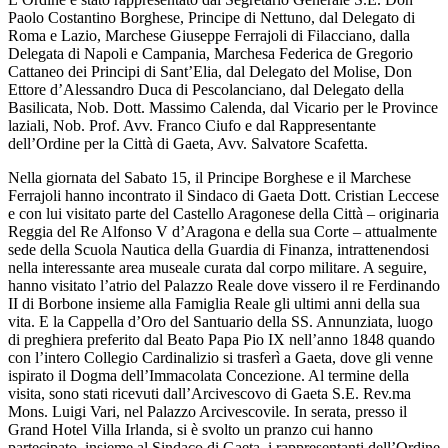
Paolo Costantino Borghese, Principe di Nettuno, dal Delegato di
Roma e Lazio, Marchese Giuseppe Ferrajoli di Filacciano, dalla
Delegata di Napoli e Campania, Marchesa Federica de Gregorio
Cattaneo dei Principi di Sant’Elia, dal Delegato del Molise, Don
Ettore d’Alessandro Duca di Pescolanciano, dal Delegato della
Basilicata, Nob. Dott. Massimo Calenda, dal Vicario per le Province
laziali, Nob. Prof. Avv. Franco Ciufo e dal Rappresentante
dell’Ordine per la Città di Gaeta, Avv. Salvatore Scafetta.
Nella giornata del Sabato 15, il Principe Borghese e il Marchese
Ferrajoli hanno incontrato il Sindaco di Gaeta Dott. Cristian Leccese
e con lui visitato parte del Castello Aragonese della Città – originaria
Reggia del Re Alfonso V d’Aragona e della sua Corte – attualmente
sede della Scuola Nautica della Guardia di Finanza, intrattenendosi
nella interessante area museale curata dal corpo militare. A seguire,
hanno visitato l’atrio del Palazzo Reale dove vissero il re Ferdinando
II di Borbone insieme alla Famiglia Reale gli ultimi anni della sua
vita. E la Cappella d’Oro del Santuario della SS. Annunziata, luogo
di preghiera preferito dal Beato Papa Pio IX nell’anno 1848 quando
con l’intero Collegio Cardinalizio si trasferì a Gaeta, dove gli venne
ispirato il Dogma dell’Immacolata Concezione. Al termine della
visita, sono stati ricevuti dall’Arcivescovo di Gaeta S.E. Rev.ma
Mons. Luigi Vari, nel Palazzo Arcivescovile. In serata, presso il
Grand Hotel Villa Irlanda, si è svolto un pranzo cui hanno
partecipato, insieme al Sindaco di Gaeta, i rappresentanti dell’Ordine