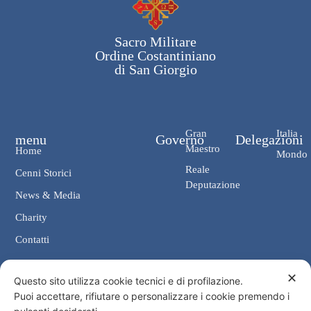
Sacro Militare
Ordine Costantiniano
di San Giorgio
Gran
Italia
menu
Governo
Delegazioni
Maestro
Home
Mondo
Reale
Cenni Storici
Deputazione
News & Media
Charity
Contatti
✕
Contatti
Questo sito utilizza cookie tecnici e di profilazione.
Puoi accettare, rifiutare o personalizzare i cookie premendo i
Cancelleria: Via Giosuè Carducci, 4 00187 Roma