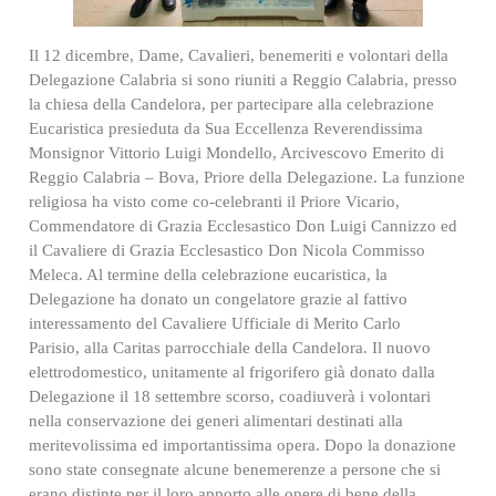
Il 12 dicembre, Dame, Cavalieri, benemeriti e volontari della
Delegazione Calabria si sono riuniti a Reggio Calabria, presso
la chiesa della Candelora, per partecipare alla celebrazione
Eucaristica presieduta da Sua Eccellenza Reverendissima
Monsignor Vittorio Luigi Mondello, Arcivescovo Emerito di
Reggio Calabria – Bova, Priore della Delegazione. La funzione
religiosa ha visto come co-celebranti il Priore Vicario,
Commendatore di Grazia Ecclesastico Don Luigi Cannizzo ed
il Cavaliere di Grazia Ecclesastico Don Nicola Commisso
Meleca. Al termine della celebrazione eucaristica, la
Delegazione ha donato un congelatore grazie al fattivo
interessamento del Cavaliere Ufficiale di Merito Carlo
Parisio, alla Caritas parrocchiale della Candelora. Il nuovo
elettrodomestico, unitamente al frigorifero già donato dalla
Delegazione il 18 settembre scorso, coadiuverà i volontari
nella conservazione dei generi alimentari destinati alla
meritevolissima ed importantissima opera. Dopo la donazione
sono state consegnate alcune benemerenze a persone che si
erano distinte per il loro apporto alle opere di bene della