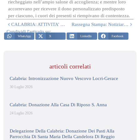
riecheggiato nell’ampio salone di accoglienza; e mentre loro
accorrevano per ricevere il dono personalizzato predisposto
per ciascuno, i cuori dei presenti si riempivano di contentezza.
CALABRIA: ATTIVITA’ DI NOVEMBRE
Rassegna Stampa: Notiziario Delegazione Calabria – Gennaio 2022
Condividi l'articolo su:
WhatsApp
X
LinkedIn
Facebook
articoli correlati
Calabria: Intronizzazione Nuovo Vescovo Locri-Gerace
30 Luglio 2026
Calabria: Donazione Alla Casa Di Riposo S. Anna
24 Luglio 2026
Delegazione Della Calabria: Donazione Dei Pasti Alla
Parrocchia Di Santa Maria Della Candelora Di Reggio