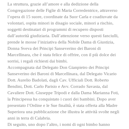
La struttura, grazie all’amore e alla dedizione della
Congregazione delle Figlie di Maria Corredentrice, attraverso
l’opera di 15 suore, coordinate da Suor Carla e coadiuvate da
volontari, ospita minori in disagio sociale, minori a rischio,
soggetti destinatari di programmi di recupero disposti
dall’autorità giudiziaria. Dall’attenzione verso questi fanciulli,
prende le mosse l’iniziativa della Nobile Dama di Giustizia,
Donna Sveva dei Principi Sanseverino dei Baroni di
Marcellinara, che è stata felice di offrire, con il più dolce dei
sorrisi, i regali richiesti dai bimbi.
Accompagnata dal Delegato Don Gianpietro dei Principi
Sanseverino dei Baroni di Marcellinara, dal Delegato Vicario
Dott. Aurelio Badolati, dagli Cav. Ufficiali Dott. Roberto
Bendini, Dott. Carlo Parisio e Avv. Corrado Savasta, dal
Cavaliere Dott. Giuseppe Tripodi e dalla Dama Marianna Foti,
la Principessa ha conquistato i cuori dei bambini. Dopo aver
presentato l’Ordine e le Sue finalità, è stata offerta alla Madre
Superiora una pubblicazione che illustra le attività svolte negli
anni in terra di Calabria.
Di seguito, uno dopo l’altro, i nomi di ogni bimbo hanno