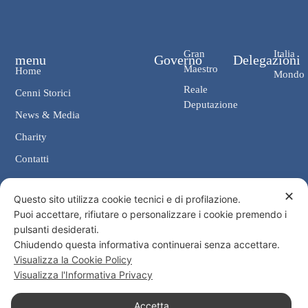
Gran
Italia
menu
Governo
Delegazioni
Maestro
Home
Mondo
Reale
Cenni Storici
Deputazione
News & Media
Charity
Contatti
✕
Contatti
Questo sito utilizza cookie tecnici e di profilazione.
Puoi accettare, rifiutare o personalizzare i cookie premendo i
Cancelleria: Via Giosuè Carducci, 4 00187 Roma
pulsanti desiderati.
eMail: cancelleria@ordine-costantiniano.it
Chiudendo questa informativa continuerai senza accettare.
Tel. +39 06 47.41.190 +39 06 48.19.401
Visualizza la Cookie Policy
Social
Visualizza l'Informativa Privacy
Accetta