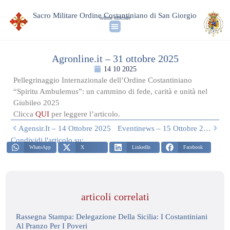
Sacro Militare Ordine Costantiniano di San Giorgio
ordine ufficiale
Agronline.it – 31 ottobre 2025
14 10 2025
Pellegrinaggio Internazionale dell’Ordine Costantiniano
“Spiritu Ambulemus”: un cammino di fede, carità e unità nel
Giubileo 2025
Clicca
QUI
per leggere l’articolo.
Agensir.it – 14 Ottobre 2025
Eventinews – 15 Ottobre 2025
Condividi l'articolo su:
WhatsApp
X
LinkedIn
Facebook
articoli correlati
Rassegna Stampa: Delegazione Della Sicilia: I Costantiniani
Al Pranzo Per I Poveri