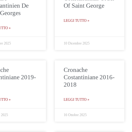
antinien De
Of Saint George
-Georges
LEGGI TUTTO »
UTTO »
re 2025
10 Dicembre 2025
che
Cronache
ntiniane 2019-
Costantiniane 2016-
2018
UTTO »
LEGGI TUTTO »
e 2025
16 Ottobre 2025