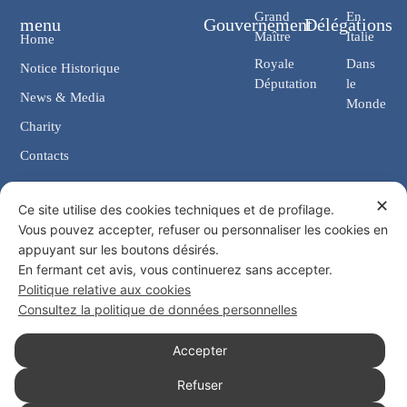
Grand
En
menu
Gouvernement
Délégations
Maître
Italie
Home
Royale
Dans
Notice Historique
Députation
le
News & Media
Monde
Charity
Contacts
✕
Contacts
Ce site utilise des cookies techniques et de profilage.
Vous pouvez accepter, refuser ou personnaliser les cookies en
Chancellerie: Via Giosuè Carducci, 4 00187 Rome (IT)
appuyant sur les boutons désirés.
eMail: cancelleria@ordine-costantiniano.it
En fermant cet avis, vous continuerez sans accepter.
Tél. +39 06 47.41.190 +39 06 48.19.401
Politique relative aux cookies
Social
Consultez la politique de données personnelles
Accepter
Refuser