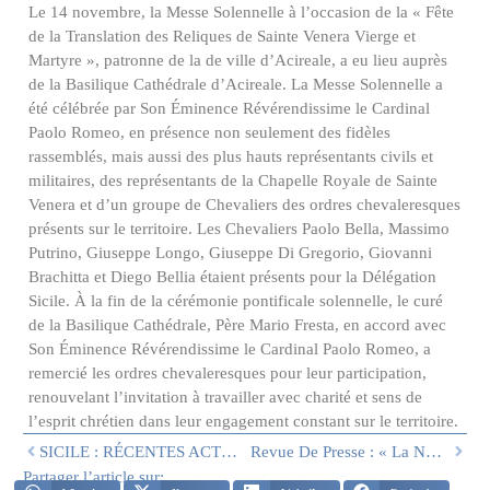
Le 14 novembre, la Messe Solennelle à l’occasion de la « Fête
de la Translation des Reliques de Sainte Venera Vierge et
Martyre », patronne de la de ville d’Acireale, a eu lieu auprès
de la Basilique Cathédrale d’Acireale. La Messe Solennelle a
été célébrée par Son Éminence Révérendissime le Cardinal
Paolo Romeo, en présence non seulement des fidèles
rassemblés, mais aussi des plus hauts représentants civils et
militaires, des représentants de la Chapelle Royale de Sainte
Venera et d’un groupe de Chevaliers des ordres chevaleresques
présents sur le territoire. Les Chevaliers Paolo Bella, Massimo
Putrino, Giuseppe Longo, Giuseppe Di Gregorio, Giovanni
Brachitta et Diego Bellia étaient présents pour la Délégation
Sicile. À la fin de la cérémonie pontificale solennelle, le curé
de la Basilique Cathédrale, Père Mario Fresta, en accord avec
Son Éminence Révérendissime le Cardinal Paolo Romeo, a
remercié les ordres chevaleresques pour leur participation,
renouvelant l’invitation à travailler avec charité et sens de
l’esprit chrétien dans leur engagement constant sur le territoire.
SICILE : RÉCENTES ACTIVITÉS D’AUTOMNE 2023
Revue De Presse : « La Nuova Fenice » Sept, Oct, Nov 2023 – Délégation Sicile
Partager l’article sur: