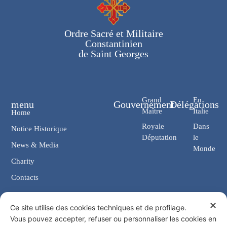
Ordre Sacré et Militaire
Constantinien
de Saint Georges
Grand
En
menu
Gouvernement
Délégations
Maître
Italie
Home
Royale
Dans
Notice Historique
Députation
le
News & Media
Monde
Charity
Contacts
✕
Contacts
Ce site utilise des cookies techniques et de profilage.
Vous pouvez accepter, refuser ou personnaliser les cookies en
Chancellerie: Via Giosuè Carducci, 4 00187 Rome (IT)