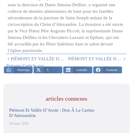
sous la direction de Dame Simona Delfino, a organisé une
collecte de denrées alimentaires de base pour les familles
nécessiteuses de la paroisse de Saint Joseph artisan de la
circoscription du Christ d’Alexandrie. La donation a été suivie
par le Vice Prieur Père Augusto Piccoli, la représentante Dame
Simona Delfino et les Chevaliers Lazzaro et Epifani, qui ont
été accueillis par les Pères Salésiens dans le salon devant
l’église paroissiale.
PIÉMONT ET VALLÉE D’AOSTE : FESTIVAL D’ÉTÉ 2024
PIÉMONT ET VALLÉE D’AOSTE : ÉVÉNEMENT DU 6 MARS 2025
Partager l’article sur:
WhatsApp
X
LinkedIn
Facebook
articles connexes
Piémont Et Vallée D’Aoste : Don À La Caritas
D’Alessandria
24 mars 2026