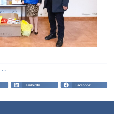
Piémont Et Vallée D’Aoste : Réception De Noël À Turin
LinkedIn
Facebook