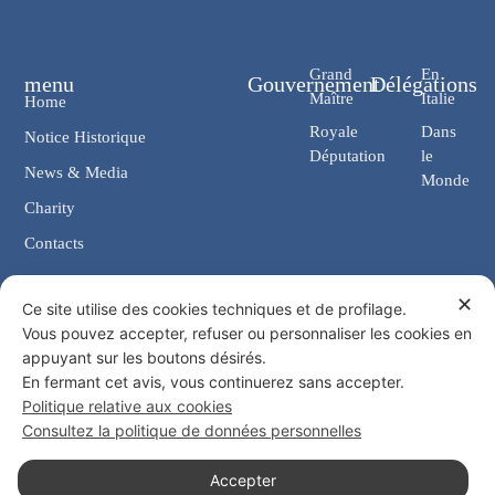
Grand
En
menu
Gouvernement
Délégations
Maître
Italie
Home
Royale
Dans
Notice Historique
Députation
le
News & Media
Monde
Charity
Contacts
✕
Contacts
Ce site utilise des cookies techniques et de profilage.
Vous pouvez accepter, refuser ou personnaliser les cookies en
Chancellerie: Via Giosuè Carducci, 4 00187 Rome (IT)
appuyant sur les boutons désirés.
eMail: cancelleria@ordine-costantiniano.it
En fermant cet avis, vous continuerez sans accepter.
Tél. +39 06 47.41.190 +39 06 48.19.401
Politique relative aux cookies
Social
Consultez la politique de données personnelles
Accepter