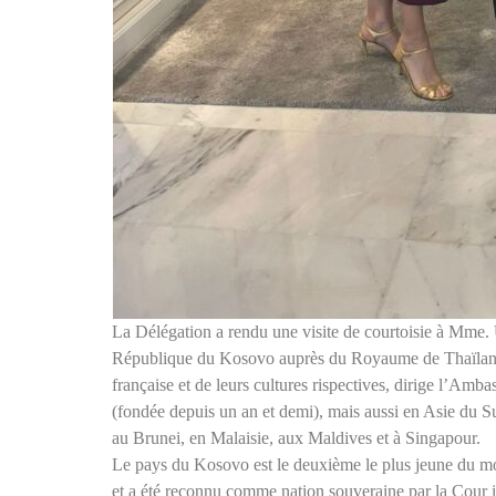
La Délégation a rendu une visite de courtoisie à Mme. 
République du Kosovo auprès du Royaume de Thaïlande.
française et de leurs cultures rispectives, dirige l’Am
(fondée depuis un an et demi), mais aussi en Asie du Sud
au Brunei, en Malaisie, aux Maldives et à Singapour.
Le pays du Kosovo est le deuxième le plus jeune du mon
et a été reconnu comme nation souveraine par la Cour i