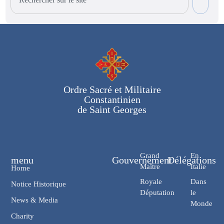
Ordre Sacré et Militaire
Constantinien
de Saint Georges
Grand
En
menu
Gouvernement
Délégations
Maître
Italie
Home
Royale
Dans
Notice Historique
Députation
le
News & Media
Monde
Charity