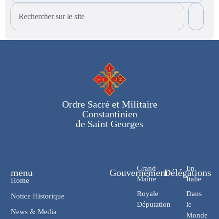
Ordre Sacré et Militaire
Constantinien
de Saint Georges
Grand
En
menu
Gouvernement
Délégations
Maître
Italie
Home
Royale
Dans
Notice Historique
Députation
le
News & Media
Monde