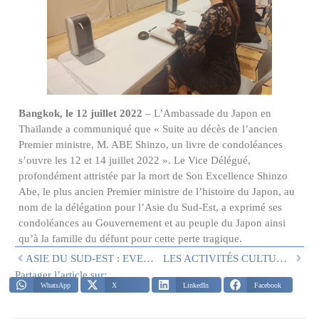
Bangkok, le 12 juillet 2022
– L’Ambassade du Japon en
Thaïlande a communiqué que « Suite au décès de l’ancien
Premier ministre, M. ABE Shinzo, un livre de condoléances
s’ouvre les 12 et 14 juillet 2022 ». Le Vice Délégué,
profondément attristée par la mort de Son Excellence Shinzo
Abe, le plus ancien Premier ministre de l’histoire du Japon, au
nom de la délégation pour l’Asie du Sud-Est, a exprimé ses
condoléances au Gouvernement et au peuple du Japon ainsi
qu’à la famille du défunt pour cette perte tragique.
ASIE DU SUD-EST : EVENEMENTS DU 24 ET 25 JUIN
LES ACTIVITÉS CULTURELLES ET CHARITABLES RÉCENTES DE LA DÉLÉGATION DE L’ASIE DU SUD-EST
Partager l’article sur:
WhatsApp
X
LinkedIn
Facebook