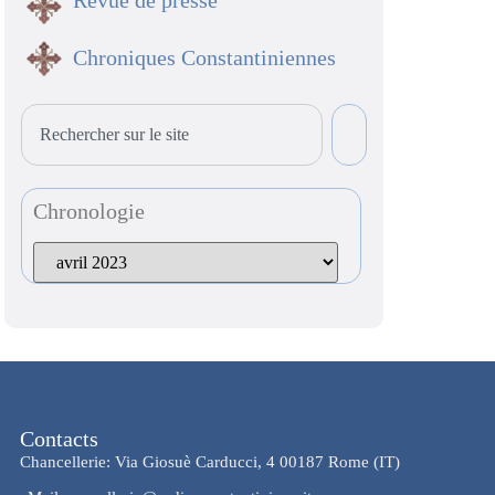
Revue de presse
Chroniques Constantiniennes
Chronologie
Contacts
Chancellerie: Via Giosuè Carducci, 4 00187 Rome (IT)