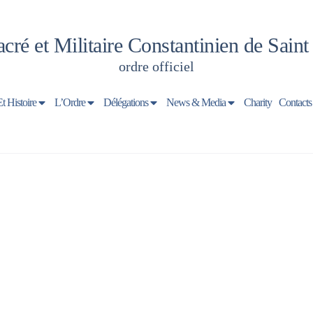
cré et Militaire Constantinien de Sain
ordre officiel
Et Histoire
L’Ordre
Délégations
News & Media
Charity
Contacts