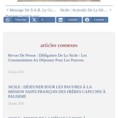
Message De S.A.R. Le Grand Maître Concernant Les Récents Dégâts Environnementaux Dans Le Sud De L’Italie
Sicile : Activités De La Délégation De Décembre 2025 À Février 2026
Partager l’article sur:
WhatsApp
X
LinkedIn
Facebook
articles connexes
Revue De Presse : Délégation De La Sicile : Les
Constantiniens Au Déjeuner Pour Les Pauvres
28 juin 2026
SICILE : DÉJEUNER POUR LES PAUVRES À LA
MISSION SAINT-FRANÇOIS DES FRÈRES CAPUCINS À
PALERME
28 juin 2026