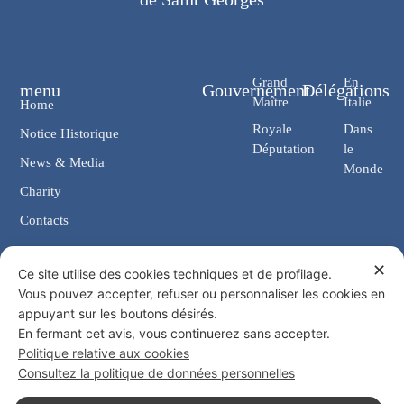
Grand
En
menu
Gouvernement
Délégations
Maître
Italie
Home
Royale
Dans
Notice Historique
Députation
le
News & Media
Monde
Charity
Contacts
✕
Contacts
Ce site utilise des cookies techniques et de profilage.
Vous pouvez accepter, refuser ou personnaliser les cookies en
Chancellerie: Via Giosuè Carducci, 4 00187 Rome (IT)
appuyant sur les boutons désirés.
eMail: cancelleria@ordine-costantiniano.it
En fermant cet avis, vous continuerez sans accepter.
Tél. +39 06 47.41.190 +39 06 48.19.401
Politique relative aux cookies
Social
Consultez la politique de données personnelles