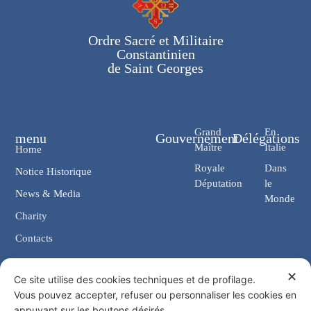
Ordre Sacré et Militaire
Constantinien
de Saint Georges
Grand
En
menu
Gouvernement
Délégations
Maître
Italie
Home
Royale
Dans
Notice Historique
Députation
le
News & Media
Monde
Charity
Contacts
✕
Contacts
Ce site utilise des cookies techniques et de profilage.
Vous pouvez accepter, refuser ou personnaliser les cookies en
Chancellerie: Via Giosuè Carducci, 4 00187 Rome (IT)
appuyant sur les boutons désirés.