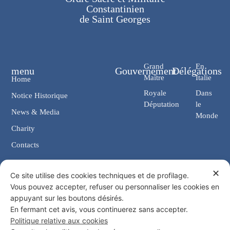
Constantinien
de Saint Georges
Grand
En
menu
Gouvernement
Délégations
Maître
Italie
Home
Royale
Dans
Notice Historique
Députation
le
News & Media
Monde
Charity
Contacts
✕
Contacts
Ce site utilise des cookies techniques et de profilage.
Vous pouvez accepter, refuser ou personnaliser les cookies en
Chancellerie: Via Giosuè Carducci, 4 00187 Rome (IT)
appuyant sur les boutons désirés.
eMail: cancelleria@ordine-costantiniano.it
En fermant cet avis, vous continuerez sans accepter.
Tél. +39 06 47.41.190 +39 06 48.19.401
Politique relative aux cookies
Social