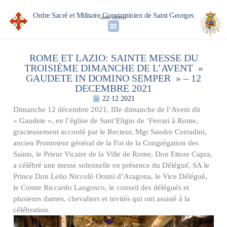
Ordre Sacré et Militaire Constantinien de Saint Georges
ordre officiel
ROME ET LAZIO: SAINTE MESSE DU
TROISIÈME DIMANCHE DE L’AVENT »
GAUDETE IN DOMINO SEMPER » – 12
DECEMBRE 2021
22 12 2021
Dimanche 12 décembre 2021, IIIe dimanche de l’Avent dit
« Gaudete », en l’église de Sant’Eligio de ‘Ferrari à Rome,
gracieusement accordé par le Recteur, Mgr Sandro Corradini,
ancien Promoteur général de la Foi de la Congrégation des
Saints, le Prieur Vicaire de la Ville de Rome, Don Ettore Capra,
a célébré une messe solennelle en présence du Délégué, SA le
Prince Don Lelio Niccolò Orsini d’Aragona, le Vice Délégué,
le Comte Riccardo Langosco, le conseil des délégués et
plusieurs dames, chevaliers et invités qui ont assisté à la
célébration.