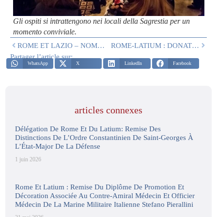
Gli ospiti si intrattengono nei locali della Sagrestia per un
momento conviviale
.
ROME ET LAZIO – NOMINATION DU VICE PRIEUR POUR LE LAZIO
ROME-LATIUM : DONATION DE 200 COUVERTURES À LA CROIX-ROUGE ITALIENNE
Partager l’article sur:
WhatsApp
X
LinkedIn
Facebook
articles connexes
Délégation De Rome Et Du Latium: Remise Des
Distinctions De L’Ordre Constantinien De Saint-Georges À
L’État-Major De La Défense
1 juin 2026
Rome Et Latium : Remise Du Diplôme De Promotion Et
Décoration Associée Au Contre-Amiral Médecin Et Officier
Médecin De La Marine Militaire Italienne Stefano Pierallini