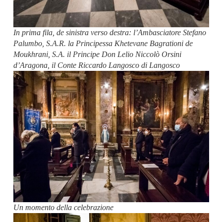
In prima fila, de sinistra verso destra: l’Ambasciatore Stefano
Palumbo, S.A.R. la Principessa Khetevane Bagrationi de
Moukhrani, S.A. il Principe Don Lelio Niccolò Orsini
d’Aragona, il Conte Riccardo Langosco di Langosco
Un momento della celebrazione