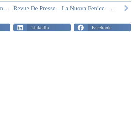
Revue De Presse: Notiziario Delegazione Calabria – Avril 2022
Revue De Presse – La Nuova Fenice – Mai 2022
LinkedIn
Facebook