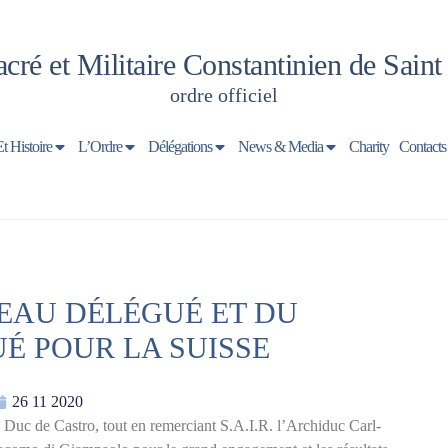
cré et Militaire Constantinien de Sain
ordre officiel
Et Histoire
L’Ordre
Délégations
News & Media
Charity
Contacts
EAU DÉLÉGUÉ ET DU
É POUR LA SUISSE
26 11 2020
 Duc de Castro, tout en remerciant S.A.I.R. l’Archiduc Carl-