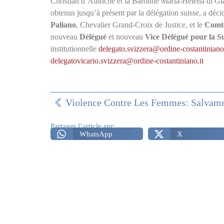
Christian d’Autriche et la Baronne Maria-Helena di Gi
obtenus jusqu’à présent par la délégation suisse, a dé
Paliano
, Chevalier Grand-Croix de Justice, et le
Comte
nouveau
Délégué
et nouveau
Vice Délégué pour la Su
institutionnelle
delegato.svizzera@ordine-costantiniano.
delegatovicario.svizzera@ordine-costantiniano.it
Partager l’article sur:
WhatsApp
X