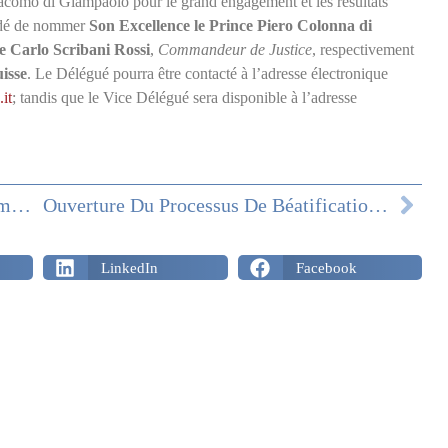
acomo di Giampaolo pour le grand engagement et les résultats
cidé de nommer
Son Excellence le Prince Piero Colonna di
 Carlo Scribani Rossi
,
Commandeur de Justice
, respectivement
isse
. Le Délégué pourra être contacté à l’adresse électronique
it
; tandis que le Vice Délégué sera disponible à l’adresse
Violence Contre Les Femmes: Salvamme Lance L’application « Valigia Di Salvataggio » Avec S.A.R. La Princesse Camilla De Bourbon Des Deux Siciles
Ouverture Du Processus De Béatification De François II De Bourbon Des Deux Siciles
LinkedIn
Facebook