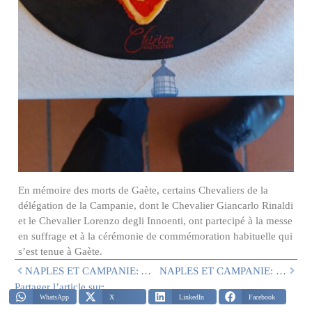
En mémoire des morts de Gaète, certains Chevaliers de la
délégation de la Campanie, dont le Chevalier Giancarlo Rinaldi
et le Chevalier Lorenzo degli Innoenti, ont partecipé à la messe
en suffrage et à la cérémonie de commémoration habituelle qui
s’est tenue à Gaète.
NAPLES ET CAMPANIE: ACTIVITÉS PENDANT LES FÊTES DE NOËL
NAPLES ET CAMPANIE: RÉCENTES ACTIVITÉS DE DÉLÉGATION
Partager l’article sur:
WhatsApp
X
LinkedIn
Facebook