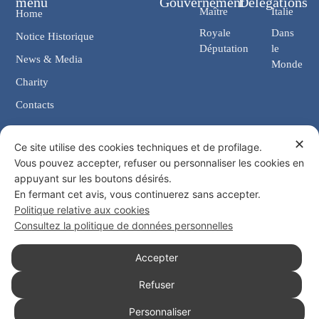
menu
Gouvernement
Délégations
Maître
Italie
Home
Royale
Dans
Notice Historique
Députation
le
News & Media
Monde
Charity
Contacts
✕
Contacts
Ce site utilise des cookies techniques et de profilage.
Vous pouvez accepter, refuser ou personnaliser les cookies en
Chancellerie: Via Giosuè Carducci, 4 00187 Rome (IT)
appuyant sur les boutons désirés.
eMail: cancelleria@ordine-costantiniano.it
En fermant cet avis, vous continuerez sans accepter.
Tél. +39 06 47.41.190 +39 06 48.19.401
Politique relative aux cookies
Social
Consultez la politique de données personnelles
Accepter
Refuser
© 2026 Ordre Sacré et Militaire Constantinien de Saint Georges
Personnaliser
Politique de confidentialité
Politique de cookies