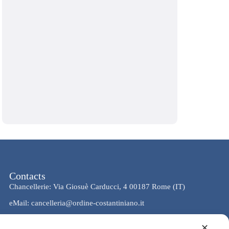
Contacts
Chancellerie: Via Giosuè Carducci, 4 00187 Rome (IT)
eMail: cancelleria@ordine-costantiniano.it
Tél. +39 06 47.41.190 +39 06 48.19.401
✕