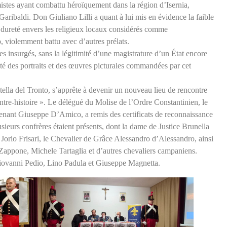
imistes ayant combattu héroïquement dans la région d’Isernia,
Garibaldi. Don Giuliano Lilli a quant à lui mis en évidence la faible
 dureté envers les religieux locaux considérés comme
, violemment battu avec d’autres prélats.
s insurgés, sans la légitimité d’une magistrature d’un État encore
té des portraits et des œuvres picturales commandées par cet
ella del Tronto, s’apprête à devenir un nouveau lieu de rencontre
ntre-histoire ». Le délégué du Molise de l’Ordre Constantinien, le
utenant Giuseppe D’Amico, a remis des certificats de reconnaissance
usieurs confrères étaient présents, dont la dame de Justice Brunella
orio Frisari, le Chevalier de Grâce Alessandro d’Alessandro, ainsi
Zappone, Michele Tartaglia et d’autres chevaliers campaniens.
 Giovanni Pedio, Lino Padula et Giuseppe Magnetta.