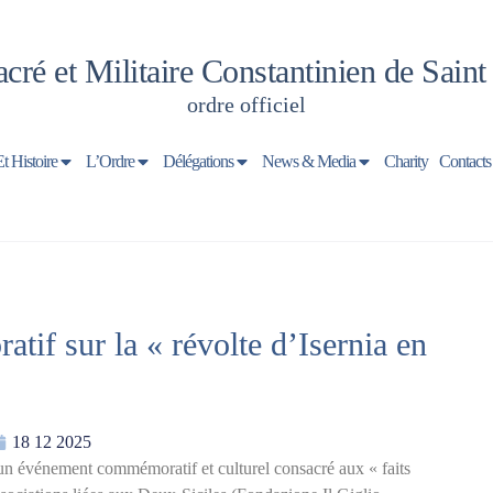
cré et Militaire Constantinien de Sain
ordre officiel
Et Histoire
L’Ordre
Délégations
News & Media
Charity
Contacts
if sur la « révolte d’Isernia en
18 12 2025
u un événement commémoratif et culturel consacré aux « faits