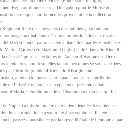
ssociations liées aux Deux-Siciles (Fondazione Il Giglio,
giment Re), coordonnées par la Délégation pour le Molise de
osition de reliques bourboniennes provenant de la collection
ée.
u Régiment Re et des chevaliers constantiniens, portant leurs
ndre hommage aux habitants d’Isernia tombés lors de cette révolte,
défilé s’est conclu par une salve à blanc tirée par les « fusiliers ».
s de Marina Carrese (Fondazione Il Giglio) et de Giancarlo Rinaldi
 la nécessité pour les territoires de l’ancien Royaume des Deux-
rs identitaires, pour lesquelles tant de personnes se sont sacrifiées,
ltés par l’historiographie officielle du Risorgimento.
iano, a remercié tous les participants pour leur contribution
ble de l’histoire nationale. Il a également présenté certains
iovanni Maria, Gentilhomme de la Chambre en exercice, qui fut
 de Naples) a mis en lumière de manière détaillée les violences
on locale restée fidèle à son roi et à ses symboles. Il a été
ement passées sous silence par la presse libérale de l’époque et par