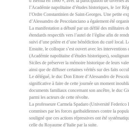
d’Isernia en 1860 », avec la participation de diverses a
l’Académie napolitaine d’études historiques, le 1er Ré
l’Ordre Constantinien de Saint-Georges. Une petite exp
d’Alessandro de Pescolanciano a également été organis
La manifestation a débuté par un défilé des militaires d
étendards respectifs vers l’autel de l’église afin de re
suivi d’une prière et d’une bénédiction du curé local. Le 
Ensuite, le colloque s’est ouvert avec les intervention
(Académie napolitaine d’études historiques), soulignant
Siciles de préserver la mémoire historique de leurs valeu
ainsi que de diffuser certaines vérités sur des faits occu
Le délégué, le duc Don Ettore d’Alessandro de Pescolanc
significative à faire de cette journée un moment inoublia
documents familiaux concernant son ancêtre, le duc G
parmi les acteurs de cette révolte.
La professeure Carmela Spadaro (Université Federico II
commises par les forces garibaldiennes contre la populati
souligné que ces actions répressives ont été systématiqu
celle du Royaume d’Italie par la suite.