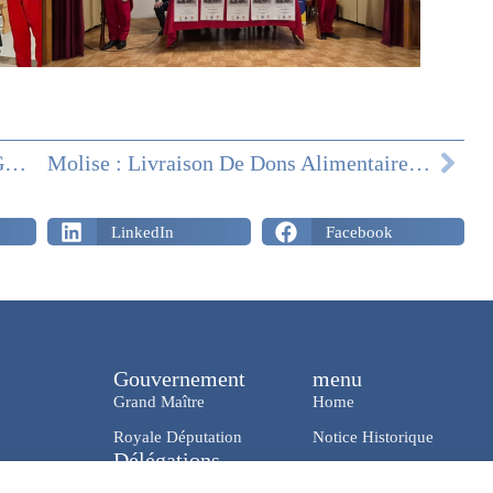
MOLISE : ACTIVITÉS DE LA DÉLÉGATION AOÛT/SEPTEMBRE 2025
Molise : Livraison De Dons Alimentaires Et Repas Et « Un Don Pour Un Sourire »
LinkedIn
Facebook
Gouvernement
menu
Grand Maître
Home
Royale Députation
Notice Historique
Délégations
News & Media
En Italie