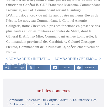
Officier au Général B. GDF Francesco Mazzotta, Commandant
Provincial, au Col. Commandant sortant Gianluigi
D’Ambrosio, et ceux de mérite aux quatre meilleurs élèves de
l’école. Le nouveau Commandant, le Colonel Antonio
Calligaris, notre Chevalier, a pris ses fonctions en présence des
plus hautes autorités militaires et civiles de Milan, dont le
Général B. Alfonso Miro, Commandant Armée Lombardie, le
Commandant provincial des Carabiniers, Colonel Giuseppe
Stellato, Commandant de la Nunziatella, spécialement venu de
Naples.
LOMBARDIE : INITIATIVES AVANT NOËL
LOMBARDIE : CÉRÉMONIE AVANT NOËL
Partager l’article sur:
WhatsApp
X
LinkedIn
Facebook
articles connexes
Lombardie : Solennité Du Corpus Christi À La Paroisse Des
S.S. Gervasio E Protasio À Brescia