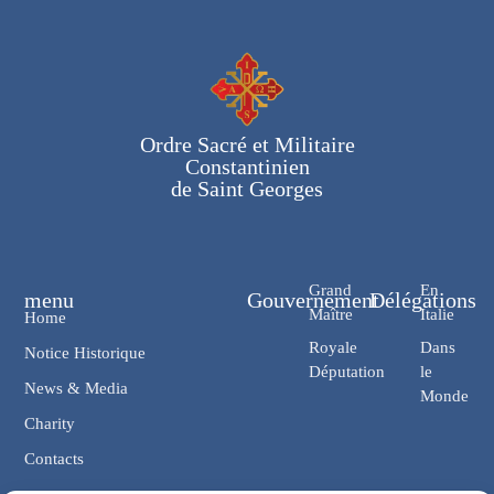
Ordre Sacré et Militaire
Constantinien
de Saint Georges
Grand
En
menu
Gouvernement
Délégations
Maître
Italie
Home
Royale
Dans
Notice Historique
Députation
le
News & Media
Monde
Charity
Contacts