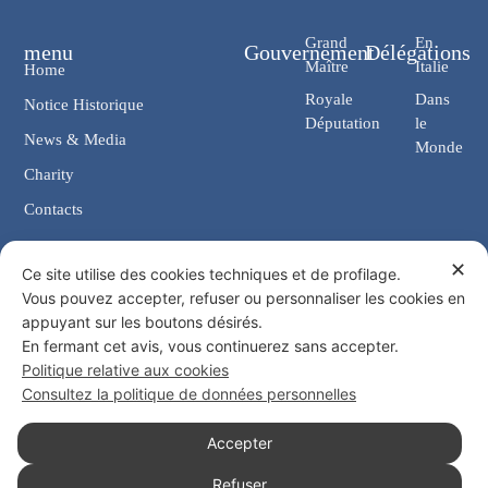
Grand
En
menu
Gouvernement
Délégations
Maître
Italie
Home
Royale
Dans
Notice Historique
Députation
le
News & Media
Monde
Charity
Contacts
✕
Contacts
Ce site utilise des cookies techniques et de profilage.
Vous pouvez accepter, refuser ou personnaliser les cookies en
Chancellerie: Via Giosuè Carducci, 4 00187 Rome (IT)
appuyant sur les boutons désirés.
eMail: cancelleria@ordine-costantiniano.it
En fermant cet avis, vous continuerez sans accepter.
Tél. +39 06 47.41.190 +39 06 48.19.401
Politique relative aux cookies
Social
Consultez la politique de données personnelles
Accepter
Refuser