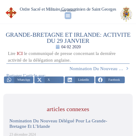
Ordre Sacré et Militaire Constantinien de Saint Georges
ordre officiel
GRANDE-BRETAGNE ET IRLANDE: ACTIVITE
DU 29 JANVIER
04 02 2020
Lire
ICI
le communiqué de presse concernant la dernière
activité de la délégation anglaise.
Nomination Du Nouveau Délégué Pour La Grande-Bretagne Et L’Irlande
Partager l’article sur:
WhatsApp
X
LinkedIn
Facebook
articles connexes
Nomination Du Nouveau Délégué Pour La Grande-
Bretagne Et L’Irlande
23 décembre 2024