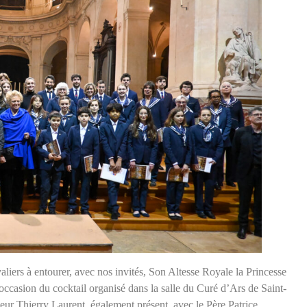
liers à entourer, avec nos invités, Son Altesse Royale la Princesse
casion du cocktail organisé dans la salle du Curé d’Ars de Saint-
ur Thierry Laurent, également présent, avec le Père Patrice