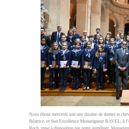
Nous étions mercredi soir une dizaine de dames et cheva
Béatrice, et Son Excellence Monseigneur RAVEL, à l’oc
Roch, mise à disposition par notre aumônier, Monseigne