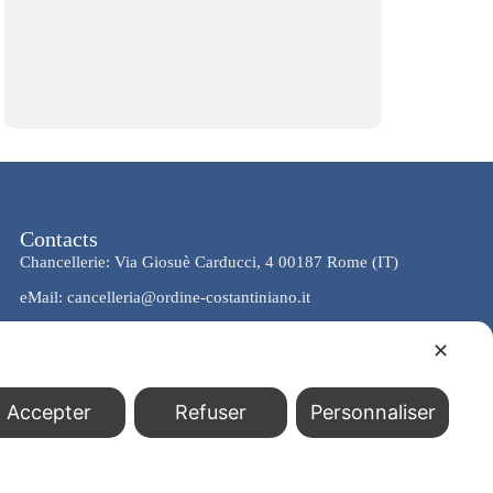
Contacts
Chancellerie: Via Giosuè Carducci, 4 00187 Rome (IT)
eMail: cancelleria@ordine-costantiniano.it
Tél. +39 06 47.41.190 +39 06 48.19.401
✕
Social
Accepter
Refuser
Personnaliser