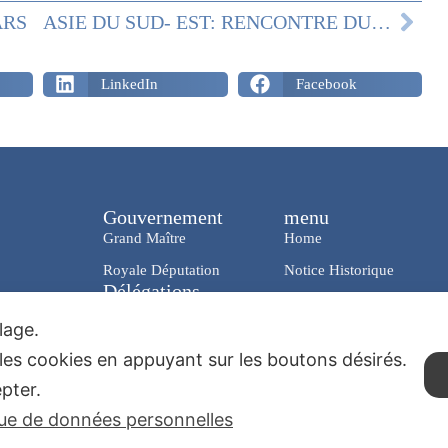
ARS
ASIE DU SUD- EST: RENCONTRE DU 18 AVRIL
LinkedIn
Facebook
Gouvernement
menu
Grand Maître
Home
Royale Députation
Notice Historique
Délégations
News & Media
En Italie
ilage.
Charity
Dans le Monde
les cookies en appuyant sur les boutons désirés.
Contacts
epter.
que de données personnelles