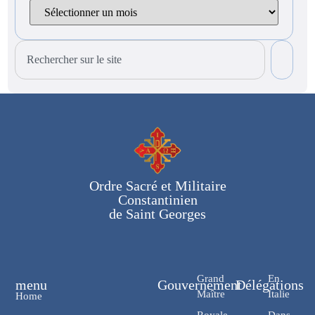
Ordre Sacré et Militaire
Constantinien
de Saint Georges
Grand
En
menu
Gouvernement
Délégations
Maître
Italie
Home