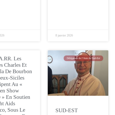
2026
8 janvier 2026
A.RR. Les
Délégation de l’Asie du Sud-Est
es Charles Et
la De Bourbon
eux-Siciles
cipent Au «
ken Show
 » En Soutien
ht Aids
o, Sous Le
SUD-EST