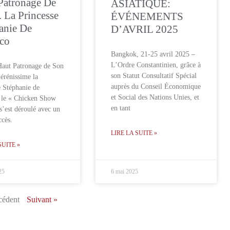
Patronage De
ASIATIQUE:
. La Princesse
ÉVÉNEMENTS
anie De
D’AVRIL 2025
co
Bangkok, 21-25 avril 2025 –
L’Ordre Constantinien, grâce à
Haut Patronage de Son
son Statut Consultatif Spécial
Sérénissime la
auprès du Conseil Économique
e Stéphanie de
et Social des Nations Unies, et
 le « Chicken Show
en tant
s’est déroulé avec un
ccès.
LIRE LA SUITE »
SUITE »
25
6 mai 2025
cédent
Suivant »