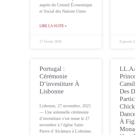
auprès du Conseil Économique
et Social des Nations Unies
LIRE LA SUITE »
27 février 2026
8 janvier 
Portugal :
LL.A
Cérémonie
Princ
D’investiture À
Camil
Lisbonne
Des D
Parti
Chic
Lisbonne, 27 novembre, 2025
— Une solennelle cérémonie
Dance
d’investiture s’est tenue le 27
À Fig
novembre à l’église Saint-
Monac
Pierre d’Alcântara à Lisbonne,