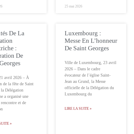
26
25 mai 2026
ités De La
Luxembourg :
ation
Messe En L’honneur
riche :
De Saint Georges
ration De
 Georges
Ville de Luxembourg, 23 avril
2026 – Dans le cadre
évocateur de l’église Saint-
21 avril 2026 – À
Jean au Grund, la Messe
n de la fête de Saint
officielle de la Délégation du
 la Délégation
Luxembourg du
he a organisé une
 rencontre et de
LIRE LA SUITE »
on
SUITE »