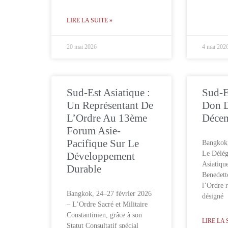
LIRE LA SUITE »
20 mai 2026
4 mai 202
Sud-Est Asiatique :
Sud-E
Un Représentant De
Don 
L’Ordre Au 13ème
Déce
Forum Asie-
Pacifique Sur Le
Bangkok
Le Délég
Développement
Asiatiqu
Durable
Benedett
l’Ordre r
Bangkok, 24–27 février 2026
désigné
– L’Ordre Sacré et Militaire
Constantinien, grâce à son
LIRE LA 
Statut Consultatif spécial