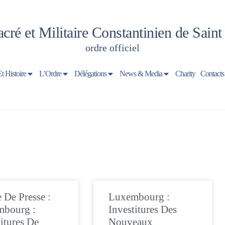
cré et Militaire Constantinien de Sain
ordre officiel
Et Histoire
L’Ordre
Délégations
News & Media
Charity
Contacts
 De Presse :
Luxembourg :
mbourg :
Investitures Des
titures De
Nouveaux