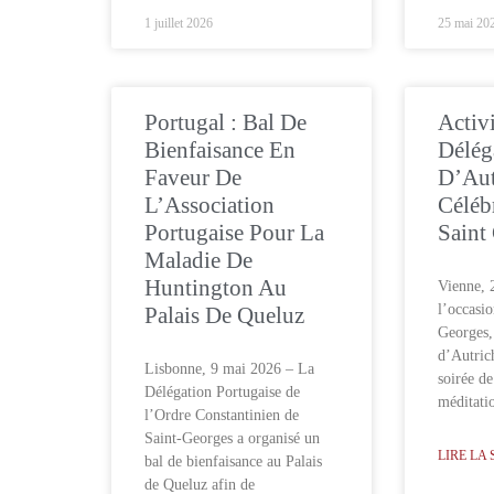
1 juillet 2026
25 mai 20
Portugal : Bal De
Activ
Bienfaisance En
Délég
Faveur De
D’Aut
L’Association
Céléb
Portugaise Pour La
Saint
Maladie De
Huntington Au
Vienne, 
l’occasio
Palais De Queluz
Georges,
d’Autric
Lisbonne, 9 mai 2026 – La
soirée de
Délégation Portugaise de
méditati
l’Ordre Constantinien de
Saint-Georges a organisé un
LIRE LA 
bal de bienfaisance au Palais
de Queluz afin de