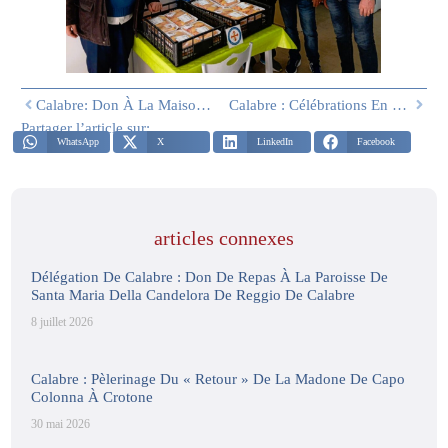
Calabre: Don À La Maison De Retraite S. Anna
Calabre : Célébrations En L’honneur De Saint Georges
Partager l’article sur:
WhatsApp
X
LinkedIn
Facebook
articles connexes
Délégation De Calabre : Don De Repas À La Paroisse De
Santa Maria Della Candelora De Reggio De Calabre
8 juillet 2026
Calabre : Pèlerinage Du « Retour » De La Madone De Capo
Colonna À Crotone
30 mai 2026