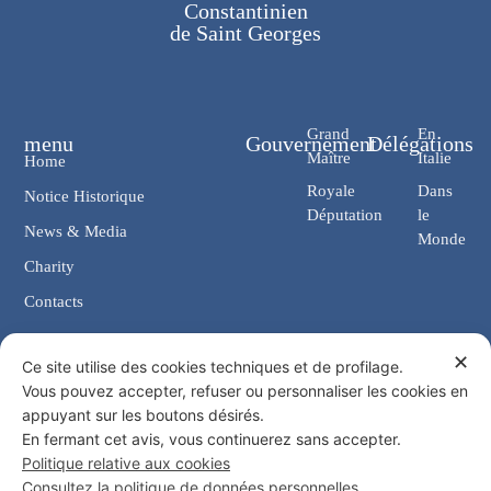
Constantinien
de Saint Georges
Grand
En
menu
Gouvernement
Délégations
Maître
Italie
Home
Royale
Dans
Notice Historique
Députation
le
News & Media
Monde
Charity
Contacts
✕
Contacts
Ce site utilise des cookies techniques et de profilage.
Vous pouvez accepter, refuser ou personnaliser les cookies en
Chancellerie: Via Giosuè Carducci, 4 00187 Rome (IT)
appuyant sur les boutons désirés.
eMail: cancelleria@ordine-costantiniano.it
En fermant cet avis, vous continuerez sans accepter.
Tél. +39 06 47.41.190 +39 06 48.19.401
Politique relative aux cookies
Social
Consultez la politique de données personnelles