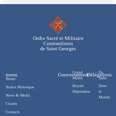
Ordre Sacré et Militaire
Constantinien
de Saint Georges
Grand
En
menu
Gouvernement
Délégations
Maître
Italie
Home
Royale
Dans
Notice Historique
Députation
le
News & Media
Monde
Charity
Contacts