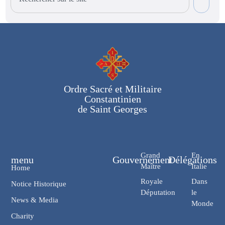
Ordre Sacré et Militaire
Constantinien
de Saint Georges
Grand
En
menu
Gouvernement
Délégations
Maître
Italie
Home
Royale
Dans
Notice Historique
Députation
le
News & Media
Monde
Charity