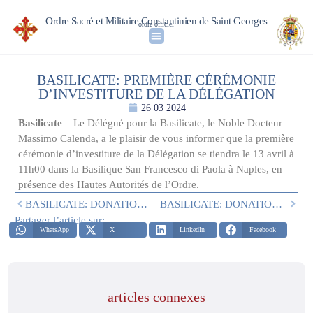
Ordre Sacré et Militaire Constantinien de Saint Georges
ordre officiel
BASILICATE: PREMIÈRE CÉRÉMONIE
D’INVESTITURE DE LA DÉLÉGATION
26 03 2024
Basilicate
– Le Délégué pour la Basilicate, le Noble Docteur
Massimo Calenda, a le plaisir de vous informer que la première
cérémonie d’investiture de la Délégation se tiendra le 13 avril à
11h00 dans la Basilique San Francesco di Paola à Naples, en
présence des Hautes Autorités de l’Ordre.
BASILICATE: DONATION À SCANZANO JONICO
BASILICATE: DONATION EN VUE DE LA SAINTE PÂQUES
Partager l’article sur:
WhatsApp
X
LinkedIn
Facebook
articles connexes